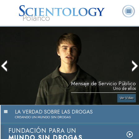
Polanco
L. Ronald
¿Qué es
Ministros
Preguntas
Libros
Hubbard
Scientology?
Voluntarios
Frecuentes
Mensaje de Servicio Público
Uno de ellos
Ver Video
LA VERDAD SOBRE LAS DROGAS
CREANDO UN MUNDO SIN DROGAS
FUNDACIÓN PARA UN
MUNDO SIN DROGAS