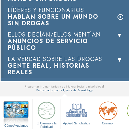
LÍDERES Y FUNCIONARIOS
HABLAN SOBRE UN MUNDO
SIN DROGAS
ELLOS DECÍAN/ELLOS MENTÍAN
ANUNCIOS DE SERVICIO
PÚBLICO
LA VERDAD SOBRE LAS DROGAS
GENTE REAL, HISTORIAS
REALES
Programas Humanitarios y de Mejora Social a nivel global
Patrocinados por la Iglesia de Scientology
▼
El Camino a la
Applied Scholastics
Criminon
Cómo Ayudamos
Felicidad