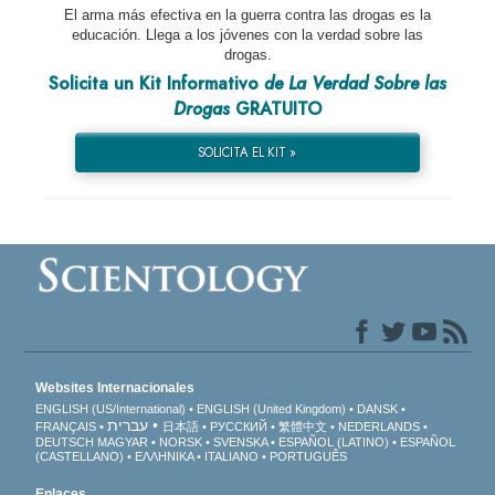
El arma más efectiva en la guerra contra las drogas es la
educación. Llega a los jóvenes con la verdad sobre las
drogas.
Solicita un Kit Informativo
de La Verdad Sobre las
Drogas
GRATUITO
SOLICITA EL KIT »
Websites Internacionales
ENGLISH (US/International)
ENGLISH (United Kingdom)
DANSK
עברית
FRANÇAIS
日本語
РУССКИЙ
繁體中文
NEDERLANDS
DEUTSCH
MAGYAR
NORSK
SVENSKA
ESPAÑOL (LATINO)
ESPAÑOL
(CASTELLANO)
ΕΛΛΗΝΙΚA
ITALIANO
PORTUGUÊS
Enlaces