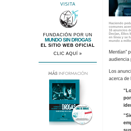
VISITA
Haciendo peda
comunes acerc
16 anuncios de
Decían, Ellos 
FUNDACIÓN POR UN
en línea y se 
MUNDO SIN DROGAS
mundo a millo
EL SITIO WEB OFICIAL
Mentían” p
CLIC AQUÍ »
audiencia 
Los anunci
MÁS
INFORMACIÓN
acerca de 
“Lo
por
ide
“Si
emp
sus