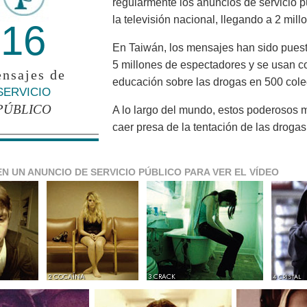
regularmente los anuncios de servicio 
la televisión nacional, llegando a 2 mil
16
En Taiwán, los mensajes han sido puesto
5 millones de espectadores y se usan c
nsajes de
educación sobre las drogas en 500 cole
SERVICIO
PÚBLICO
A lo largo del mundo, estos poderosos 
caer presa de la tentación de las drogas
EN UN ANUNCIO DE SERVICIO PÚBLICO PARA VER EL VÍDEO
2 COCAÍNA
3 CRACK
4 CRISTAL