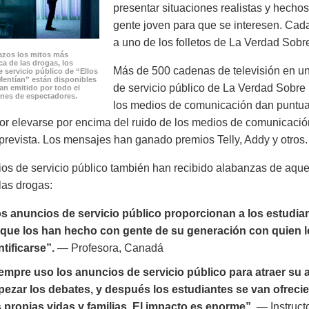
presentar situaciones realistas y hech
gente joven para que se interesen. Cad
a uno de los folletos de La Verdad Sobr
zos los mitos más
a de las drogas, los
Más de 500 cadenas de televisión en un
 servicio público de “Ellos
Mentían” están disponibles
de servicio público de La Verdad Sobre 
han emitido por todo el
nes de espectadores.
los medios de comunicación dan puntuac
or elevarse por encima del ruido de los medios de comunicació
prevista. Los mensajes han ganado premios Telly, Addy y otros.
os de servicio público también han recibido alabanzas de aqu
las drogas:
s anuncios de servicio público proporcionan a los estudia
que los han hecho con gente de su generación con quien 
ntificarse”.
— Profesora, Canadá
empre uso los anuncios de servicio público para atraer su 
ezar los debates, y después los estudiantes se van ofreci
 propias vidas y familias. El impacto es enorme”.
— Instruct