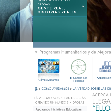
LA VERDAD SOBRE LAS
DROGAS
GENTE REAL,
HISTORIAS REALES
Programas Humanitarios y de Mejora 
▼
El Camino a la
Applied Sch
Cómo Ayudamos
Felicidad
»
CÓMO AYUDAMOS
»
LA VERDAD SOBRE LAS 
ACERCA 
LA VERDAD SOBRE LAS DROGAS
LLEGA
CREANDO UN MUNDO SIN DROGAS
“ELLO
Apoyando Iniciativas Educativas