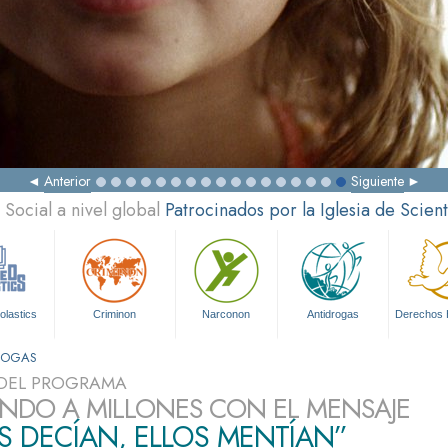
Anterior
Siguiente
Social a nivel global
Patrocinados por la Iglesia de Scien
olastics
Criminon
Narconon
Antidrogas
Derechos
DROGAS
DEL PROGRAMA
NDO A MILLONES CON EL MENSAJE
S DECÍAN, ELLOS MENTÍAN”