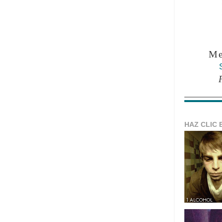
Me
HAZ CLIC 
1 ALCOHOL