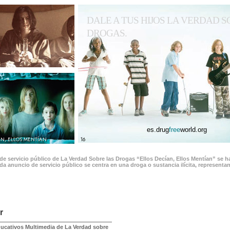
DALE A TUS HIJOS LA VERDAD S
DROGAS.
es.drug
free
world.org
AN, ELLOS MENTÍAN
16
e servicio público de La Verdad Sobre las Drogas “Ellos Decían, Ellos Mentían” se 
da anuncio de servicio público se centra en una droga o sustancia ilícita, represent
r
ducativos Multimedia de La Verdad sobre