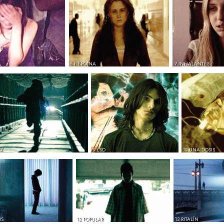
6 HEROÍNA
7 INHALANTES
EZ
9 LSD
10 UNA DOSIS
OS
12 POPULAR
13 RITALÍN