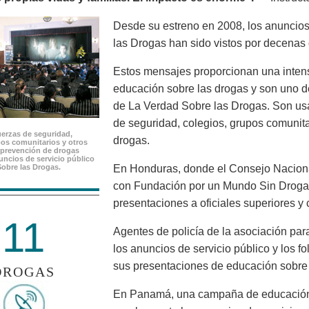
Desde su estreno en 2008, los anuncios
las Drogas han sido vistos por decenas
Estos mensajes proporcionan una inten
educación sobre las drogas y son uno d
de La Verdad Sobre las Drogas. Son us
de seguridad, colegios, grupos comunit
uerzas de seguridad,
drogas.
pos comunitarios y otros
prevención de drogas
nuncios de servicio público
Sobre las Drogas.
En Honduras, donde el Consejo Nacional
con Fundación por un Mundo Sin Droga
presentaciones a oficiales superiores y 
11
Agentes de policía de la asociación par
los anuncios de servicio público y los f
sus presentaciones de educación sobre 
DROGAS
En Panamá, una campaña de educación 