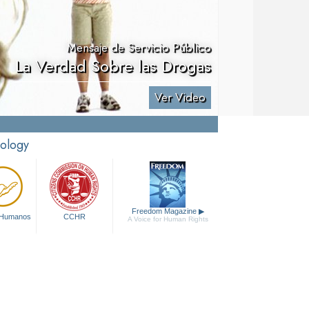
Mensaje de Servicio Público
La Verdad Sobre las Drogas
Ver Video
tology
Freedom Magazine
▶
 Humanos
CCHR
A Voice for Human Rights