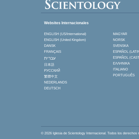
Websites Internacionales
ENGLISH (US/International)
MAGYAR
ENGLISH (United Kingdom)
NORSK
DANSK
SVENSKA
FRANÇAIS
ESPAÑOL (LATI
עברית
ESPAÑOL (CAS
ΕΛΛΗΝΙΚA
日本語
ITALIANO
РУССКИЙ
PORTUGUÊS
繁體中文
NEDERLANDS
DEUTSCH
© 2026 Iglesia de Scientology Internacional. Todos los derechos