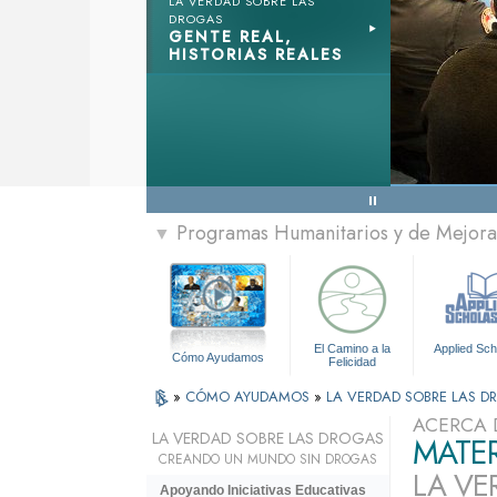
LA VERDAD SOBRE LAS
DROGAS
GENTE REAL,
HISTORIAS REALES
Programas Humanitarios y de Mejora 
▼
El Camino a la
Applied Sch
Cómo Ayudamos
Felicidad
»
CÓMO AYUDAMOS
»
LA VERDAD SOBRE LAS 
ACERCA 
LA VERDAD SOBRE LAS DROGAS
MATER
CREANDO UN MUNDO SIN DROGAS
LA VE
Apoyando Iniciativas Educativas