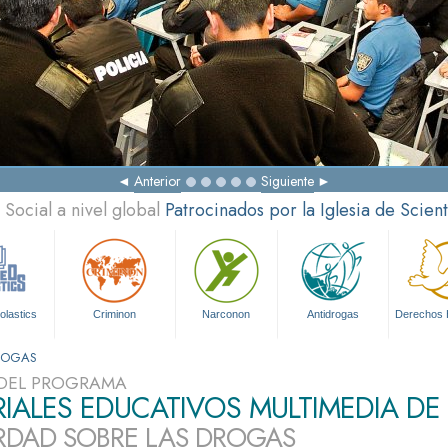
Anterior
Siguiente
Social a nivel global
Patrocinados por la Iglesia de Scien
olastics
Criminon
Narconon
Antidrogas
Derechos
DROGAS
DEL PROGRAMA
IALES EDUCATIVOS MULTIMEDIA DE
RDAD SOBRE LAS DROGAS