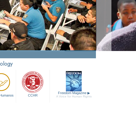
tology
Freedom Magazine
▶
 Humanos
CCHR
A Voice for Human Rights