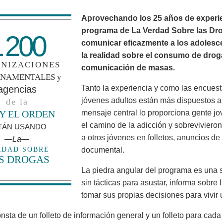
Aprovechando los 25 años de experie
programa de La Verdad Sobre las Dro
 200
comunicar eficazmente a los adolesce
la realidad sobre el consumo de drog
NIZACIONES
comunicación de masas.
NAMENTALES y
agencias
Tanto la experiencia y como las encues
jóvenes adultos están más dispuestos a 
de la
 Y EL ORDEN
mensaje central lo proporciona gente jo
el camino de la adicción y sobrevivieron 
TÁN USANDO
a otros jóvenes en folletos, anuncios de 
—La—
RDAD SOBRE
documental.
S DROGAS
La piedra angular del programa es una s
sin tácticas para asustar, informa sobre
tomar sus propias decisiones para vivir 
onsta de un folleto de información general y un folleto para ca