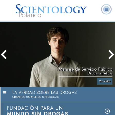
Polanco
L. Ronald
¿Qué es
Ministros
Preguntas
Libros
Hubbard
Scientology?
Voluntarios
Frecuentes
Mensaje de Servicio Público
Drogas sintéticas
Ver Video
LA VERDAD SOBRE LAS DROGAS
CREANDO UN MUNDO SIN DROGAS
FUNDACIÓN PARA UN
MUNDO SIN DROGAS