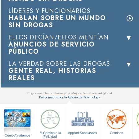
LÍDERES Y FUNCIONARIOS
HABLAN SOBRE UN MUNDO
SIN DROGAS
ELLOS DECÍAN/ELLOS MENTÍAN
ANUNCIOS DE SERVICIO
PÚBLICO
LA VERDAD SOBRE LAS DROGAS
GENTE REAL, HISTORIAS
REALES
Programas Humanitarios y de Mejora Social a nivel global
Patrocinados por la Iglesia de Scientology
▼
El Camino a la
Applied Scholastics
Criminon
Cómo Ayudamos
Felicidad