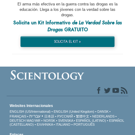
El arma más efectiva en la guerra contra las drogas es la
educación. Llega a los jóvenes con la verdad sobre las
drogas.
Solicita un Kit Informativo
de La Verdad Sobre las
Drogas
GRATUITO
SOLICITA EL KIT »
Websites Internacionales
ENGLISH (US/International)
ENGLISH (United Kingdom)
DANSK
עברית
FRANÇAIS
日本語
РУССКИЙ
繁體中文
NEDERLANDS
DEUTSCH
MAGYAR
NORSK
SVENSKA
ESPAÑOL (LATINO)
ESPAÑOL
(CASTELLANO)
ΕΛΛΗΝΙΚA
ITALIANO
PORTUGUÊS
Enlaces