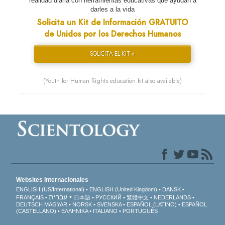
realidad diaria con herramientas educativas que ayudan a
darles a la vida
Solicita un Kit de Información GRATUITO
de Unidos por los Derechos Humanos
SOLICITA EL KIT »
(Youth for Human Rights education kit also available)
Websites Internacionales
ENGLISH (US/International)
ENGLISH (United Kingdom)
DANSK
עברית
FRANÇAIS
日本語
РУССКИЙ
繁體中文
NEDERLANDS
DEUTSCH
MAGYAR
NORSK
SVENSKA
ESPAÑOL (LATINO)
ESPAÑOL
(CASTELLANO)
ΕΛΛΗΝΙΚA
ITALIANO
PORTUGUÊS