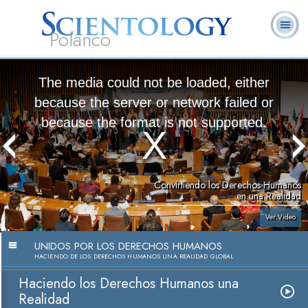
Polanco
L. Ronald
¿Qué es
Ministros
Preguntas
Libros
Hubbard
Scientology?
Voluntarios
Frecuentes
The media could not be loaded, either
because the server or network failed or
because the format is not supported.
Convirtiendo los Derechos Humanos
en una Realidad
Ver Video
UNIDOS POR LOS DERECHOS HUMANOS
HACIENDO DE LOS DERECHOS HUMANOS UNA REALIDAD GLOBAL
Haciendo los Derechos Humanos una
Realidad