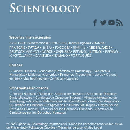
Websites Internacionales
ENGLISH (US/International)
ENGLISH (United Kingdom)
DANSK
עברית
FRANÇAIS
日本語
РУССКИЙ
繁體中文
NEDERLANDS
DEUTSCH
MAGYAR
NORSK
SVENSKA
ESPAÑOL (LATINO)
ESPAÑOL
(CASTELLANO)
ΕΛΛΗΝΙΚA
ITALIANO
PORTUGUÊS
Enlaces
L. Ronald Hubbard
Creencias y Prácticas de Scientology
Voz para la
Humanidad
Ministros Voluntarios
Preguntas Frecuentes
Libros
Cursos
en línea
Más Información
Contactar
Lugares
Sitios web relacionados
L. Ronald Hubbard
Dianética
Scientology Network
Scientology Religion
David Miscavige
Comienza un Curso por Internet
Ministros Voluntarios de
Scientology
Asociación Internacional de Scientologists
Freedom Magazine
El Camino a la Felicidad
En Apoyo de Un Mundo Sin Drogas
Unidos por los
Derechos Humanos
Jóvenes por los Derechos Humanos
Comisión de
Ciudadanos por los Derechos Humanos
© 2026 Iglesia de Scientology Internacional. Todos los derechos reservados.
Aviso
de Privacidad
•
Política de Cookies
•
Términos de Uso
•
Aviso Legal