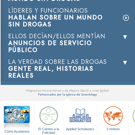
LÍDERES Y FUNCIONARIOS
HABLAN SOBRE UN MUNDO
SIN DROGAS
ELLOS DECÍAN/ELLOS MENTÍAN
ANUNCIOS DE SERVICIO
PÚBLICO
LA VERDAD SOBRE LAS DROGAS
GENTE REAL, HISTORIAS
REALES
Programas Humanitarios y de Mejora Social a nivel global
Patrocinados por la Iglesia de Scientology
▼
El Camino a la
Applied Scholastics
Criminon
Cómo Ayudamos
Felicidad