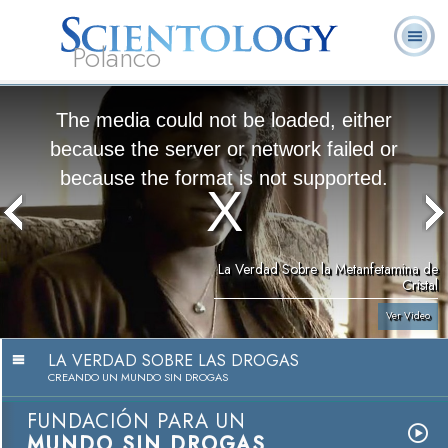
Polanco
L. Ronald
¿Qué es
Ministros
Preguntas
Libros
Hubbard
Scientology?
Voluntarios
Frecuentes
The media could not be loaded, either
because the server or network failed or
because the format is not supported.
La Verdad Sobre la Metanfetamina de
Cristal
Ver Video
LA VERDAD SOBRE LAS DROGAS
CREANDO UN MUNDO SIN DROGAS
FUNDACIÓN PARA UN
MUNDO SIN DROGAS