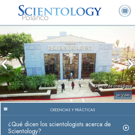
Polanco
L. Ronald
¿Qué es
Ministros
Preguntas
Libros
Hubbard
Scientology?
Voluntarios
Frecuentes
Dentro de una Iglesia
Ver Video
CREENCIAS Y PRÁCTICAS
¿Qué dicen los scientologists acerca de
Scientology?