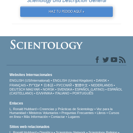
Scientology Una Descripción General
HAZ TU PEDIDO AQUÍ »
Websites Internacionales
ENGLISH (US/International)
ENGLISH (United Kingdom)
DANSK
עברית
FRANÇAIS
日本語
РУССКИЙ
繁體中文
NEDERLANDS
DEUTSCH
MAGYAR
NORSK
SVENSKA
ESPAÑOL (LATINO)
ESPAÑOL
(CASTELLANO)
ΕΛΛΗΝΙΚA
ITALIANO
PORTUGUÊS
Enlaces
L. Ronald Hubbard
Creencias y Prácticas de Scientology
Voz para la
Humanidad
Ministros Voluntarios
Preguntas Frecuentes
Libros
Cursos
en línea
Más Información
Contactar
Lugares
Sitios web relacionados
L. Ronald Hubbard
Dianética
Scientology Network
Scientology Religion