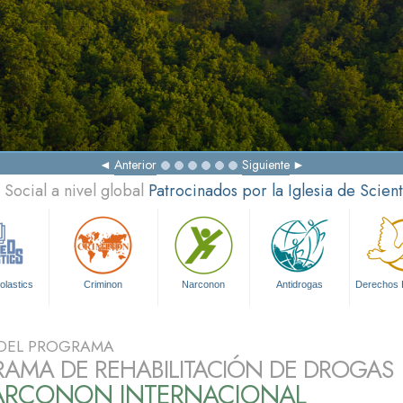
Anterior
Siguiente
Social a nivel global
Patrocinados por la Iglesia de Scien
olastics
Criminon
Narconon
Antidrogas
Derechos
DEL PROGRAMA
AMA DE REHABILITACIÓN DE DROGAS
ARCONON INTERNACIONAL