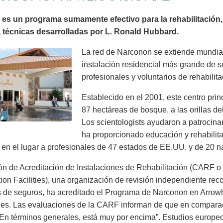
es un programa sumamente efectivo para la rehabilitación, 
za técnicas desarrolladas por L. Ronald Hubbard.
La red de Narconon se extiende mundi
instalación residencial más grande de s
profesionales y voluntarios de rehabilit
Establecido en el 2001, este centro pri
87 hectáreas de bosque, a las orillas d
Los scientologists ayudaron a patrocin
ha proporcionado educación y rehabilita
 en el lugar a profesionales de 47 estados de EE.UU. y de 20 n
n de Acreditación de Instalaciones de Rehabilitación (CARF o
tion Facilities), una organización de revisión independiente r
de seguros, ha acreditado el Programa de Narconon en Arrowh
nes. Las evaluaciones de la CARF informan de que en comparac
“En términos generales, está muy por encima”. Estudios europe