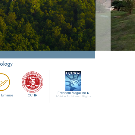
Narconon
Ver Video
tology
Freedom Magazine
▶
 Humanos
CCHR
A Voice for Human Rights