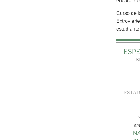
encarar có
Curso de l
Extroviert
estudiante
ESP
E
ESTAD
en
N