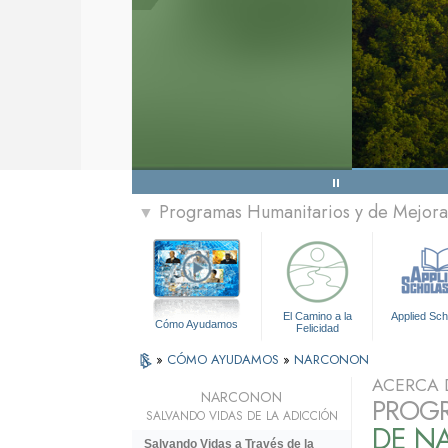
Programas Humanitarios y de Mejora 
▼
El Camino a la
Applied Sch
Cómo Ayudamos
Felicidad
»
CÓMO AYUDAMOS
»
NARCONON
ACERCA 
NARCONON
PROGR
SALVANDO VIDAS DE LA ADICCIÓN
DE N
Salvando Vidas a Través de la