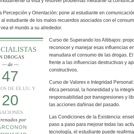
modamente la vida y resolver problemas mediante la comunica
a Percepción y Orientación: pone al estudiante en comunicació
e al estudiante de los malos recuerdos asociados con el consu
 vea el mundo a su alrededor.
Curso de Superando los Altibajos: propo
reconocer y manejar esas influencias e
ECIALISTAS
reanudara el consumo de las drogas. El
N DROGAS
frente a las influencias destructivas y
— de —
constructivos.
47
Curso de Valores e Integridad Personal:
OS DE EE.UU. Y
ética personal, la honestidad y la integ
20
responsabilidad por transgresiones y li
las acciones dañinas del pasado.
NACIONES
Las Condiciones de la Existencia: enseñ
trenados por
paso a paso para mejorar todas las acti
ARCONON
tecnología, el estudiante puede reafirma