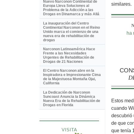
Nuevo Narconon Continental de
similares.
Europa Lleva Soluciones al
Problema de la Adicción a las
Drogas en Dinamarca y más Allá
La inauguración del Centro
Continental Narconon en el Reino
Unido marca el comienzo de una
ha 
nueva era de rehabilitación de
drogas
Narconon Latinoamérica Hace
Frente a las Necesidades
Urgentes de Rehabilitación de
Drogas de 21 Naciones
CON
El Centro Narconon abre en la
Inspiradora e Impresionante
Cima
D
de la Majestuosa Montaña Ojai,
California
La Dedicación de Narconon
Suncoast Anuncia la Dinámica
Estos medi
Nueva Era de la Rehabilitación de
Drogas en Florida
cuando Wil
descubrió 
de que con
VISITA
que tenía 