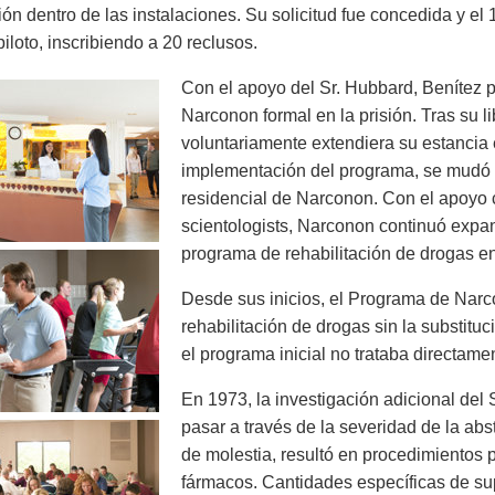
ción dentro de las instalaciones. Su solicitud fue concedida y e
iloto, inscribiendo a 20 reclusos.
Con el apoyo del Sr. Hubbard, Benítez 
Narconon formal en la prisión. Tras su 
voluntariamente extendiera su estancia e
implementación del programa, se mudó a 
residencial de Narconon. Con el apoyo c
scientologists, Narconon continuó expan
programa de rehabilitación de drogas e
Desde sus inicios, el Programa de Nar
rehabilitación de drogas sin la substitu
el programa inicial no trataba directame
En 1973, la investigación adicional del 
pasar a través de la severidad de la ab
de molestia, resultó en procedimientos p
fármacos. Cantidades específicas de su