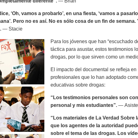
completamente diferente”.
— Brian
ice, ‘Oh, vamos a probarlo’, en una fiesta, ‘vamos a pasarl
ana’. Pero no es así. No es sólo cosa de un fin de semana. 
.
— Stacie
Para los jóvenes que han “escuchado de
táctica para asustar, estos testimonios l
drogas, por lo que sirven como un medio
El impacto del documental se refleja e
profesionales que lo han adoptado como
educativas sobre drogas:
“Los testimonios personales son conv
personal y mis estudiantes”.
— Asisten
“Los materiales de La Verdad Sobre la
que los agentes de la autoridad puede
sobre el tema de las drogas. Los víde