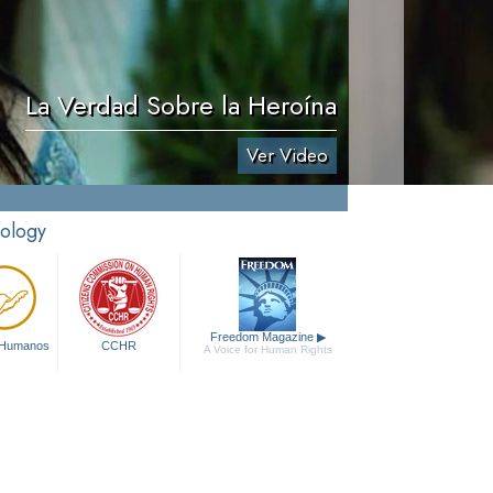
La Verdad Sobre la Heroína
Ver Video
tology
Freedom Magazine
▶
 Humanos
CCHR
A Voice for Human Rights