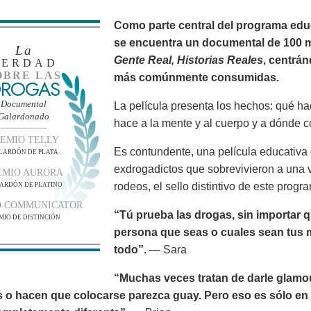
Como parte central del programa edu
se encuentra un documental de 100 
La
Gente Real, Historias Reales
, centrá
VERDAD
OBRE LAS
más comúnmente consumidas.
ROGAS
Documental
La película presenta los hechos: qué h
Galardonado
hace a la mente y al cuerpo y a dónde c
EMIO TELLY
Es contundente, una película educativa 
LARDÓN DE PLATA
exdrogadictos que sobrevivieron a una v
EMIO AURORA
rodeos, el sello distintivo de este progr
ARDÓN DE PLATINO
O COMMUNICATOR
“Tú prueba las drogas, sin importar q
MIO DE DISTINCIÓN
persona que seas o cuales sean tus m
todo”.
— Sara
“Muchas veces tratan de darle glamo
s o hacen que colocarse parezca guay. Pero eso es sólo en l