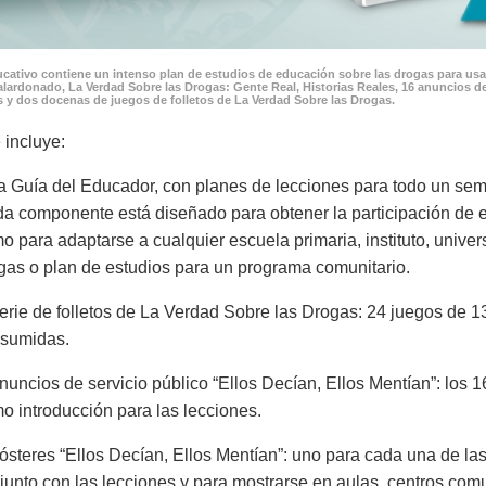
cativo contiene un intenso plan de estudios de educación sobre las drogas para usar
lardonado, La Verdad Sobre las Drogas: Gente Real, Historias Reales, 16 anuncios de
 y dos docenas de juegos de folletos de La Verdad Sobre las Drogas.
 incluye:
a Guía del Educador, con planes de lecciones para todo un seme
a componente está diseñado para obtener la participación de es
o para adaptarse a cualquier escuela primaria, instituto, univer
gas o plan de estudios para un programa comunitario.
erie de folletos de La Verdad Sobre las Drogas: 24 juegos de 13
sumidas.
nuncios de servicio público “Ellos Decían, Ellos Mentían”: los 1
o introducción para las lecciones.
ósteres “Ellos Decían, Ellos Mentían”: uno para cada una de las
junto con las lecciones y para mostrarse en aulas, centros com