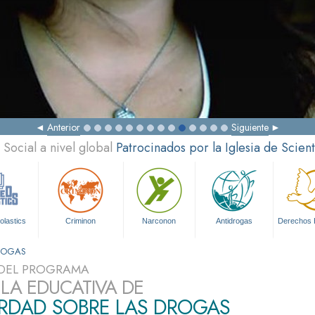
Anterior
Siguiente
Social a nivel global
Patrocinados por la Iglesia de Scien
olastics
Criminon
Narconon
Antidrogas
Derechos
DROGAS
DEL PROGRAMA
ULA EDUCATIVA DE
ERDAD SOBRE LAS DROGAS