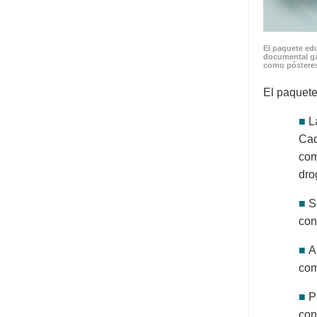
El paquete edu
documental ga
como pósteres
El paquete
■
L
Cad
com
dro
■
S
con
■
A
com
■
P
con