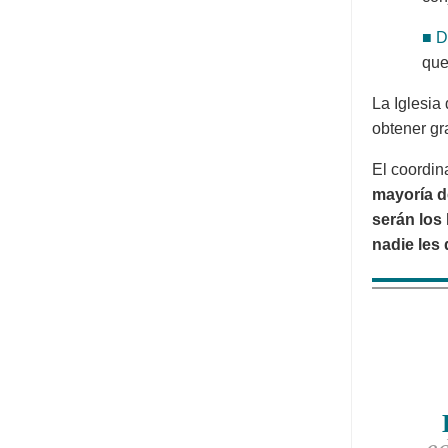
■ D
que
La Iglesia
obtener gr
El coordin
mayoría d
serán los 
nadie les 