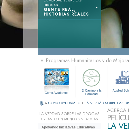
LA VERDAD SOBRE LAS
DROGAS
GENTE REAL,
HISTORIAS REALES
Programas Humanitarios y de Mejora 
▼
El Camino a la
Applied Sch
Cómo Ayudamos
Felicidad
»
CÓMO AYUDAMOS
»
LA VERDAD SOBRE LAS 
ACERCA 
LA VERDAD SOBRE LAS DROGAS
PELÍC
CREANDO UN MUNDO SIN DROGAS
LA V
Apoyando Iniciativas Educativas