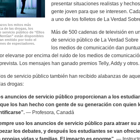
presentar situaciones realistas y hech
gente joven para que se interesen. Cad
a uno de los folletos de La Verdad Sobr
zos los mitos más
a de las drogas, los
Más de 500 cadenas de televisión en un
 servicio público de “Ellos
Mentían” están disponibles
de servicio público de La Verdad Sobre 
han emitido por todo el
nes de espectadores.
los medios de comunicación dan puntuac
or elevarse por encima del ruido de los medios de comunicació
prevista. Los mensajes han ganado premios Telly, Addy y otros.
os de servicio público también han recibido alabanzas de aqu
las drogas:
s anuncios de servicio público proporcionan a los estudia
que los han hecho con gente de su generación con quien 
ntificarse”.
— Profesora, Canadá
empre uso los anuncios de servicio público para atraer su 
ezar los debates, y después los estudiantes se van ofreci
 propias vidas y familias. El impacto es enorme”.
— Instruct