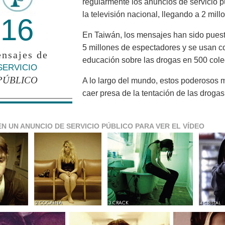
regularmente los anuncios de servicio 
la televisión nacional, llegando a 2 mil
16
En Taiwán, los mensajes han sido puesto
5 millones de espectadores y se usan c
nsajes de
educación sobre las drogas en 500 cole
SERVICIO
PÚBLICO
A lo largo del mundo, estos poderosos 
caer presa de la tentación de las drogas
EN UN ANUNCIO DE SERVICIO PÚBLICO PARA VER EL VÍDEO
2 COCAÍNA
3 CRACK
4 CRISTAL