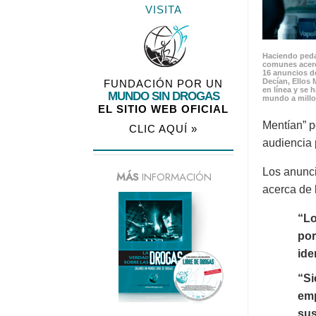
VISITA
Haciendo peda
comunes acerc
16 anuncios de
Decían, Ellos 
FUNDACIÓN POR UN
en línea y se 
MUNDO SIN DROGAS
mundo a millo
EL SITIO WEB OFICIAL
Mentían” p
CLIC AQUÍ »
audiencia 
Los anunci
MÁS
INFORMACIÓN
acerca de 
“Lo
por
ide
“Si
emp
sus