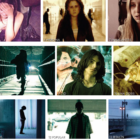
6 HEROÍNA
7 INHALANTES
EZ
9 LSD
10 UNA DOSIS
OS
12 POPULAR
13 RITALÍN