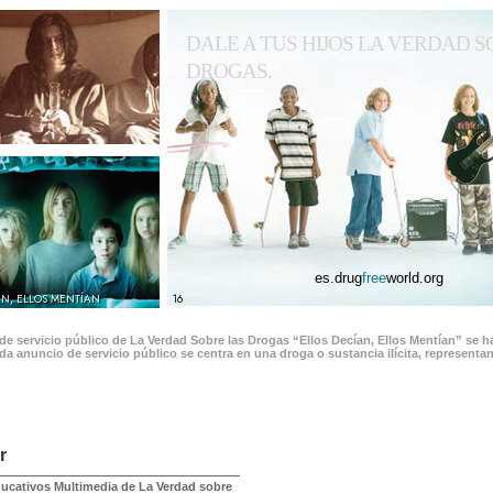
DALE A TUS HIJOS LA VERDAD S
DROGAS.
es.drug
free
world.org
AN, ELLOS MENTÍAN
16
e servicio público de La Verdad Sobre las Drogas “Ellos Decían, Ellos Mentían” se 
da anuncio de servicio público se centra en una droga o sustancia ilícita, represent
r
ducativos Multimedia de La Verdad sobre