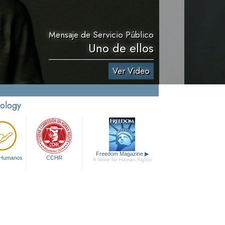
Mensaje de Servicio Público
Uno de ellos
Ver Video
tology
Freedom Magazine
▶
 Humanos
CCHR
A Voice for Human Rights