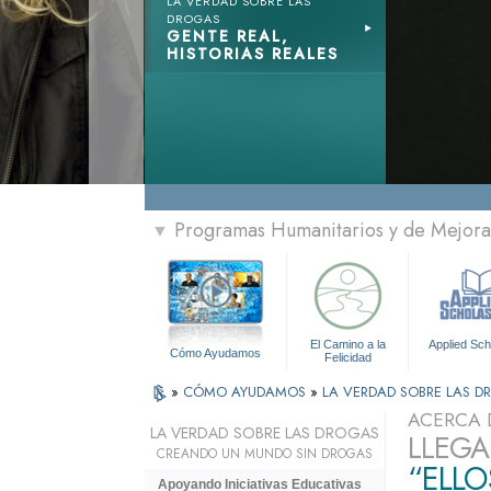
LA VERDAD SOBRE LAS
DROGAS
GENTE REAL,
HISTORIAS REALES
Programas Humanitarios y de Mejora 
▼
El Camino a la
Applied Sch
Cómo Ayudamos
Felicidad
»
CÓMO AYUDAMOS
»
LA VERDAD SOBRE LAS 
ACERCA 
LA VERDAD SOBRE LAS DROGAS
LLEGA
CREANDO UN MUNDO SIN DROGAS
“ELLO
Apoyando Iniciativas Educativas