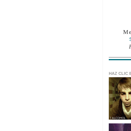
Me
HAZ CLIC 
1 ALCOHOL