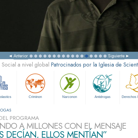
Anterior
Siguiente
Social a nivel global
Patrocinados por la Iglesia de Scien
olastics
Criminon
Narconon
Antidrogas
Derechos
DROGAS
DEL PROGRAMA
NDO A MILLONES CON EL MENSAJE
S DECÍAN, ELLOS MENTÍAN”