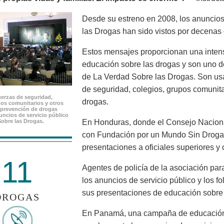
Desde su estreno en 2008, los anuncios
las Drogas han sido vistos por decenas
Estos mensajes proporcionan una inten
educación sobre las drogas y son uno d
de La Verdad Sobre las Drogas. Son us
de seguridad, colegios, grupos comunit
uerzas de seguridad,
drogas.
pos comunitarios y otros
prevención de drogas
nuncios de servicio público
Sobre las Drogas.
En Honduras, donde el Consejo Nacional
con Fundación por un Mundo Sin Droga
presentaciones a oficiales superiores y 
11
Agentes de policía de la asociación par
los anuncios de servicio público y los f
sus presentaciones de educación sobre 
DROGAS
En Panamá, una campaña de educación 