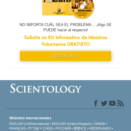
NO IMPORTA CUÁL SEA EL PROBLEMA… ¡Algo SE
PUEDE hacer al respecto!
Solicita un Kit Informativo de Ministros
Voluntarios GRATUITO
SOLICITA EL KIT »
Websites Internacionales
ENGLISH (US/International)
ENGLISH (United Kingdom)
DANSK
עברית
FRANÇAIS
日本語
РУССКИЙ
繁體中文
NEDERLANDS