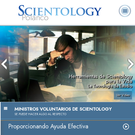
Polanco
L. Ronald
¿Qué es
Ministros
Preguntas
Libros
Hubbard
Scientology?
Voluntarios
Frecuentes
Herramientas de Scientology
para la Vida
La Tecnología de Estudio
Ver Video
MINISTROS VOLUNTARIOS DE SCIENTOLOGY
SE
PUEDE
HACER ALGO AL RESPECTO
Proporcionando Ayuda Efectiva