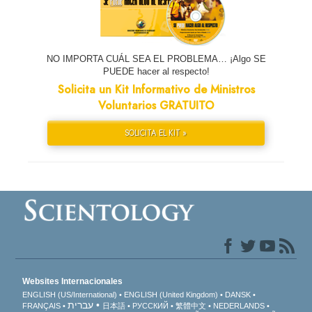
NO IMPORTA CUÁL SEA EL PROBLEMA… ¡Algo SE
PUEDE hacer al respecto!
Solicita un Kit Informativo de Ministros
Voluntarios GRATUITO
SOLICITA EL KIT »
Websites Internacionales
ENGLISH (US/International)
ENGLISH (United Kingdom)
DANSK
עברית
FRANÇAIS
日本語
РУССКИЙ
繁體中文
NEDERLANDS