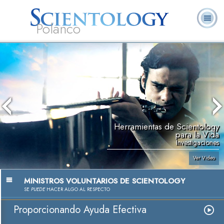
Polanco
L. Ronald
¿Qué es
Ministros
Preguntas
Libros
Hubbard
Scientology?
Voluntarios
Frecuentes
Herramientas de Scientology
para la Vida
Investigaciones
Ver Video
MINISTROS VOLUNTARIOS DE SCIENTOLOGY
SE
PUEDE
HACER ALGO AL RESPECTO
Proporcionando Ayuda Efectiva