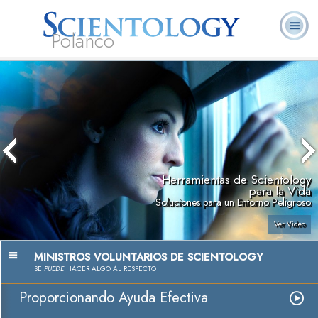
Polanco
L. Ronald
¿Qué es
Ministros
Preguntas
Libros
Hubbard
Scientology?
Voluntarios
Frecuentes
Herramientas de Scientology
para la Vida
Soluciones para un Entorno Peligroso
Ver Video
MINISTROS VOLUNTARIOS DE SCIENTOLOGY
SE
PUEDE
HACER ALGO AL RESPECTO
Proporcionando Ayuda Efectiva