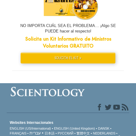
NO IMPORTA CUÁL SEA EL PROBLEMA… ¡Algo SE
PUEDE hacer al respecto!
Solicita un Kit Informativo de Ministros
Voluntarios GRATUITO
SOLICITA EL KIT »
Websites Internacionales
ENGLISH (US/International)
ENGLISH (United Kingdom)
DANSK
עברית
FRANÇAIS
日本語
РУССКИЙ
繁體中文
NEDERLANDS