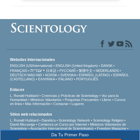
Websites Internacionales
ENGLISH (US/International)
ENGLISH (United Kingdom)
DANSK
עברית
FRANÇAIS
日本語
РУССКИЙ
繁體中文
NEDERLANDS
DEUTSCH
MAGYAR
NORSK
SVENSKA
ESPAÑOL (LATINO)
ESPAÑOL
(CASTELLANO)
ΕΛΛΗΝΙΚA
ITALIANO
PORTUGUÊS
Enlaces
L. Ronald Hubbard
Creencias y Prácticas de Scientology
Voz para la
Humanidad
Ministros Voluntarios
Preguntas Frecuentes
Libros
Cursos
en línea
Más Información
Contactar
Lugares
Sitios web relacionados
L. Ronald Hubbard
Dianética
Scientology Network
Scientology Religion
David Miscavige
Comienza un Curso por Internet
Ministros Voluntarios de
Scientology
Asociación Internacional de Scientologists
Freedom Magazine
El Camino a la Felicidad
En Apoyo de Un Mundo Sin Drogas
Unidos por los
Da Tu Primer Paso
Derechos Humanos
Jóvenes por los Derechos Humanos
Comisión de