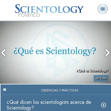
Polanco
L. Ronald
¿Qué es
Ministros
Preguntas
Libros
Hubbard
Scientology?
Voluntarios
Frecuentes
¿Qué es Scientology?
Ver Video
CREENCIAS Y PRÁCTICAS
¿Qué dicen los scientologists acerca de
Scientology?