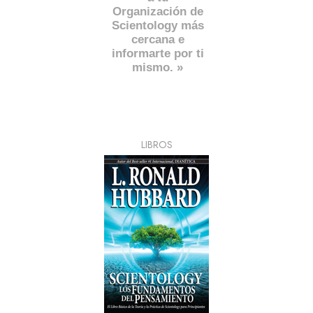
Organización de
Scientology más
cercana e
informarte por ti
mismo. »
LIBROS