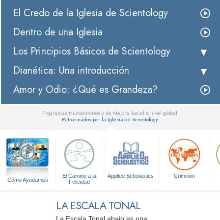
El Credo de la Iglesia de Scientology
Dentro de una Iglesia
Los Principios Básicos de Scientology
Dianética: Una introducción
Amor y Odio: ¿Qué es Grandeza?
Programas Humanitarios y de Mejora Social a nivel global
Patrocinados por la Iglesia de Scientology
▼
El Camino a la
Applied Scholastics
Criminon
Cómo Ayudamos
Felicidad
LA ESCALA TONAL
La Escala Tonal abajo es una