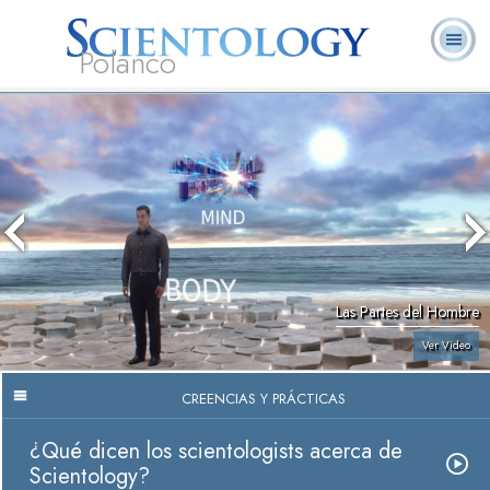
Polanco
L. Ronald
¿Qué es
Ministros
Preguntas
Libros
Hubbard
Scientology?
Voluntarios
Frecuentes
Las Partes del Hombre
Ver Video
CREENCIAS Y PRÁCTICAS
¿Qué dicen los scientologists acerca de
Scientology?