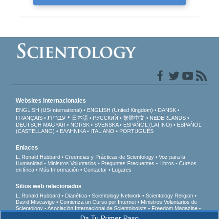
Websites Internacionales
ENGLISH (US/International)
ENGLISH (United Kingdom)
DANSK
עברית
FRANÇAIS
日本語
РУССКИЙ
繁體中文
NEDERLANDS
DEUTSCH
MAGYAR
NORSK
SVENSKA
ESPAÑOL (LATINO)
ESPAÑOL
(CASTELLANO)
ΕΛΛΗΝΙΚA
ITALIANO
PORTUGUÊS
Enlaces
L. Ronald Hubbard
Creencias y Prácticas de Scientology
Voz para la
Humanidad
Ministros Voluntarios
Preguntas Frecuentes
Libros
Cursos
en línea
Más Información
Contactar
Lugares
Sitios web relacionados
L. Ronald Hubbard
Dianética
Scientology Network
Scientology Religion
David Miscavige
Comienza un Curso por Internet
Ministros Voluntarios de
Scientology
Asociación Internacional de Scientologists
Freedom Magazine
El Camino a la Felicidad
En Apoyo de Un Mundo Sin Drogas
Unidos por los
Da Tu Primer Paso