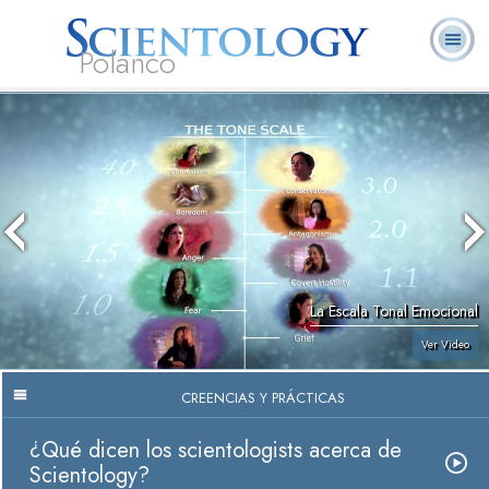
Polanco
L. Ronald
¿Qué es
Ministros
Preguntas
Libros
Hubbard
Scientology?
Voluntarios
Frecuentes
La Escala Tonal Emocional
Ver Video
CREENCIAS Y PRÁCTICAS
¿Qué dicen los scientologists acerca de
Scientology?