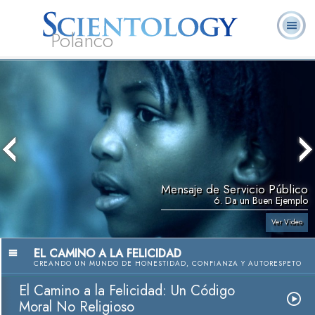
Polanco
L. Ronald
¿Qué es
Ministros
Preguntas
Libros
Hubbard
Scientology?
Voluntarios
Frecuentes
Mensaje de Servicio Público
6. Da un Buen Ejemplo
Ver Video
EL CAMINO A LA FELICIDAD
CREANDO UN MUNDO DE HONESTIDAD, CONFIANZA Y AUTORESPETO
El Camino a la Felicidad: Un Código
Moral No Religioso