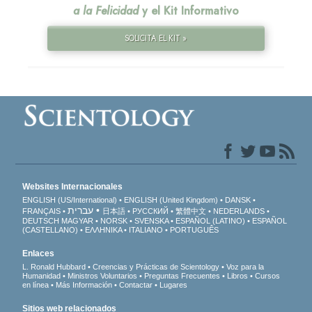
a la Felicidad
y el Kit Informativo
SOLICITA EL KIT »
Websites Internacionales
ENGLISH (US/International)
ENGLISH (United Kingdom)
DANSK
עברית
FRANÇAIS
日本語
РУССКИЙ
繁體中文
NEDERLANDS
DEUTSCH
MAGYAR
NORSK
SVENSKA
ESPAÑOL (LATINO)
ESPAÑOL
(CASTELLANO)
ΕΛΛΗΝΙΚA
ITALIANO
PORTUGUÊS
Enlaces
L. Ronald Hubbard
Creencias y Prácticas de Scientology
Voz para la
Humanidad
Ministros Voluntarios
Preguntas Frecuentes
Libros
Cursos
en línea
Más Información
Contactar
Lugares
Sitios web relacionados