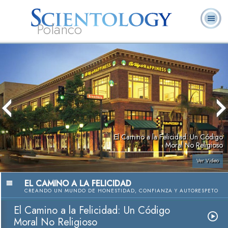
Polanco
L. Ronald
¿Qué es
Ministros
Preguntas
Libros
Hubbard
Scientology?
Voluntarios
Frecuentes
El Camino a la Felicidad: Un Código
Moral No Religioso
Ver Video
EL CAMINO A LA FELICIDAD
CREANDO UN MUNDO DE HONESTIDAD, CONFIANZA Y AUTORESPETO
El Camino a la Felicidad: Un Código
Moral No Religioso