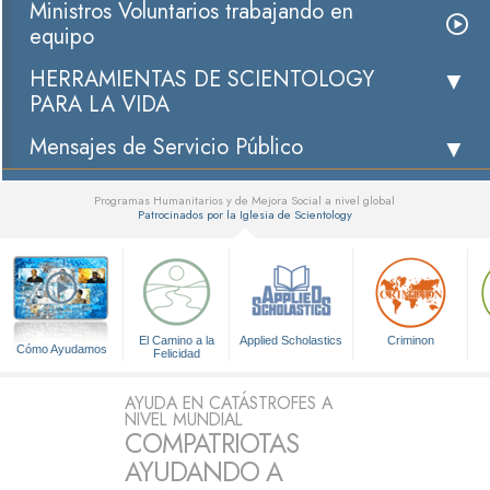
Ministros Voluntarios trabajando en
equipo
HERRAMIENTAS DE SCIENTOLOGY
PARA LA VIDA
Mensajes de Servicio Público
Programas Humanitarios y de Mejora Social a nivel global
Patrocinados por la Iglesia de Scientology
▼
El Camino a la
Applied Scholastics
Criminon
Cómo Ayudamos
Felicidad
AYUDA EN CATÁSTROFES A
NIVEL MUNDIAL
COMPATRIOTAS
AYUDANDO A