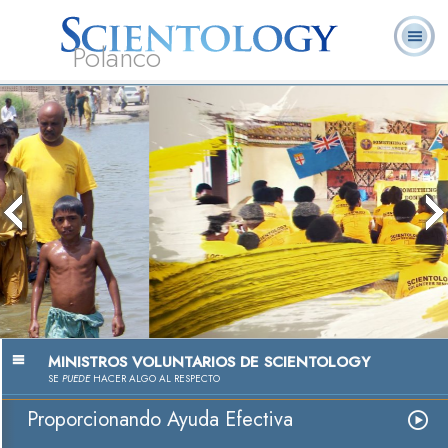
Polanco
L. Ronald
¿Qué es
Ministros
Preguntas
Libros
Hubbard
Scientology?
Voluntarios
Frecuentes
Pasión por Ayudar
Ver Video
MINISTROS VOLUNTARIOS DE SCIENTOLOGY
SE
PUEDE
HACER ALGO AL RESPECTO
Proporcionando Ayuda Efectiva