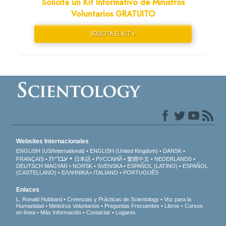
Solicita un Kit Informativo de Ministros
Voluntarios GRATUITO
SOLICITA EL KIT »
Websites Internacionales
ENGLISH (US/International)
ENGLISH (United Kingdom)
DANSK
עברית
FRANÇAIS
日本語
РУССКИЙ
繁體中文
NEDERLANDS
DEUTSCH
MAGYAR
NORSK
SVENSKA
ESPAÑOL (LATINO)
ESPAÑOL
(CASTELLANO)
ΕΛΛΗΝΙΚA
ITALIANO
PORTUGUÊS
Enlaces
L. Ronald Hubbard
Creencias y Prácticas de Scientology
Voz para la
Humanidad
Ministros Voluntarios
Preguntas Frecuentes
Libros
Cursos
en línea
Más Información
Contactar
Lugares