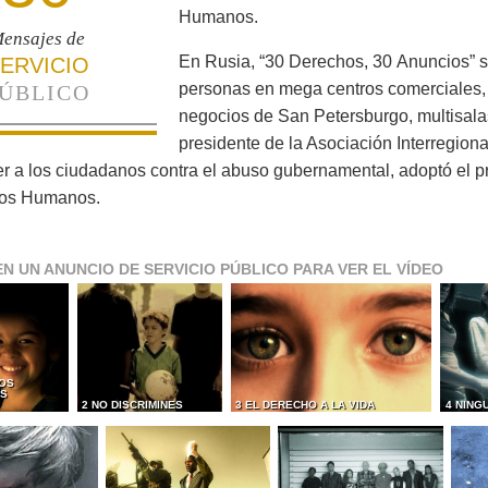
Humanos.
ensajes de
En Rusia, “30 Derechos, 30 Anuncios” s
ERVICIO
personas en mega centros comerciales,
ÚBLICO
negocios de San Petersburgo, multisalas
presidente de la Asociación Interregion
r a los ciudadanos contra el abuso gubernamental, adoptó el 
os Humanos.
EN UN ANUNCIO DE SERVICIO PÚBLICO PARA VER EL VÍDEO
OS
ES
2 NO DISCRIMINES
3 EL DERECHO A LA VIDA
4 NING