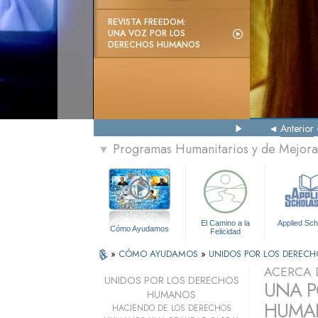
REVISTA FREEDOM:
UNA VOZ POR LOS
DERECHOS HUMANOS
Anterior
Programas Humanitarios y de Mejora 
▼
El Camino a la
Applied Sch
Cómo Ayudamos
Felicidad
»
CÓMO AYUDAMOS
»
UNIDOS POR LOS DEREC
ACERCA 
UNIDOS POR LOS DERECHOS
UNA P
HUMANOS
HUMAN
HACIENDO DE LOS DERECHOS