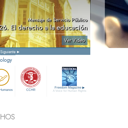
Mensaje de Servicio Público
26. El derecho a la educación
Ver Video
Siguiente
tology
Freedom Magazine
▶
 Humanos
CCHR
A Voice for Human Rights
CHOS