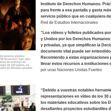
Instituto de Derechos Humanos. Prác
para frente a esa pantalla y gasta m
servicio público que en cualquiera de 
Red de Estudios Internacionales
“Los vídeos y folletos publicados p
y Unidos por los Derechos Humanos p
y privadas, ya que simplifican la Dec
documento vital puede ser entendido 
de servicio público
Recomiendo a estas organizaciones po
 30 Anuncios” han sido
cenas de millones de
llevar estos recursos a instituciones 
largo de 100 países, en
edio de difusión posible.
por unas Naciones Unidas Fuertes
“Debido a vuestras notables herramie
representaciones en vídeo de los 30 a
los materiales educativos sobre los
desafiantes proyectos estudiantiles 