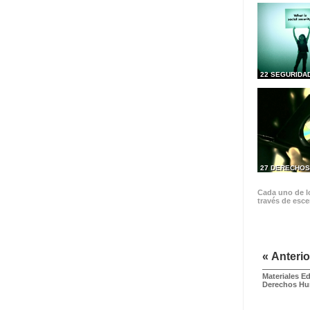
22 SEGURIDA
27 DERECHOS
Cada uno de lo
través de esce
« Anterio
Materiales E
Derechos H