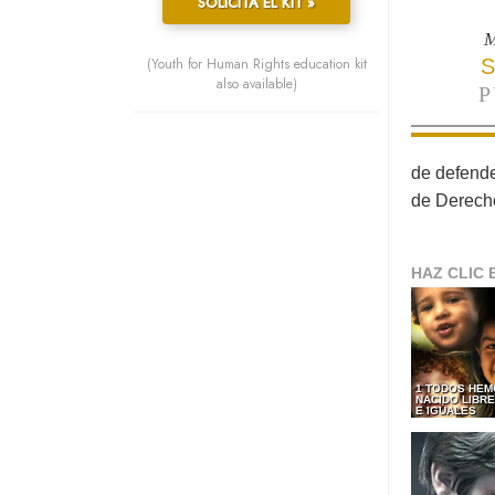
SOLICITA EL KIT »
M
(Youth for Human Rights education kit
S
also available)
P
de defende
de Derech
HAZ CLIC 
1 TODOS HEM
NACIDO LIBR
E IGUALES