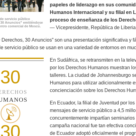
papeles de liderazgo en sus comunid
Humanos Internacional y su filial en 
de servicio público
proceso de enseñanza de los Derech
 30 Anuncios” emitiéndose
ntro comercial de Moscú.
— Vicepresidente, República de Liberia
 Derechos, 30 Anuncios” son una presentación significativa y f
e servicio público se usan en una variedad de entornos en mu
En Sudáfrica, se retransmiten en la tele
por los Derechos Humanos muestran los
30
talleres. La ciudad de Johannesburgo s
Humanos para utilizar adicionalmente es
concienciación sobre los Derechos Huma
ERECHOS
UMANOS
En Ecuador, la filial de Juventud por l
mensajes de servicio público a 4,5 mill
concurrentemente impartían seminarios 
30
campaña nacional fue tan efectiva conci
de Ecuador adoptó oficialmente el prog