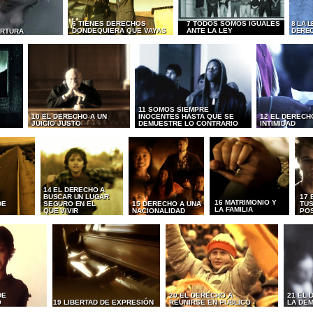
6 TIENES DERECHOS
7 TODOS SOMOS IGUALES
8 LA 
DONDEQUIERA QUE VAYAS
ANTE LA LEY
DERE
ORTURA
11 SOMOS SIEMPRE
10 EL DERECHO A UN
INOCENTES HASTA QUE SE
12 EL DERECH
JUICIO JUSTO
DEMUESTRE LO CONTRARIO
INTIMIDAD
14 EL DERECHO A
BUSCAR UN LUGAR
17 
16 MATRIMONIO Y
DE
SEGURO EN EL
15 DERECHO A UNA
TUS
LA FAMILIA
QUE VIVIR
NACIONALIDAD
PO
DE
20 EL DERECHO A
21 EL 
O
19 LIBERTAD DE EXPRESIÓN
REUNIRSE EN PÚBLICO
LA DE