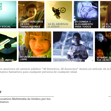
23 LOS DERECHOS
25 COMIDA Y
24 EL DERECHO
DE LOS
ALOJAMIENTO
26 EL
A JUGAR
D SOCIAL
TRABAJADORES
PARA TODOS
LA ED
28 UN MUNDO JUSTO Y
30 NADIE 
LIBRE
29 RESPONSABILIDAD
 DE AUTOR
TUS DERE
s anuncios de servicio público “30 Derechos, 30 Anuncios” ilustra un artículo de la
narios llamativos para cualquier persona de cualquier edad.
r
ducativos Multimedia de Unidos por los
umanos