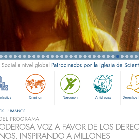
Social a nivel global
Patrocinados por la Iglesia de Scien
olastics
Criminon
Narconon
Antidrogas
Derechos
HOS HUMANOS
DEL PROGRAMA
ODEROSA VOZ A FAVOR DE LOS DERE
OS, INSPIRANDO A MILLONES