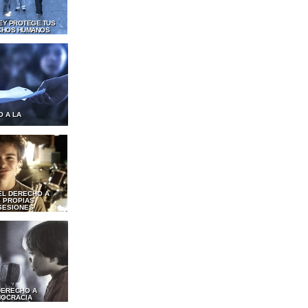
LEY PROTEGE TUS
CHOS HUMANOS
O A LA
EL DERECHO A
 PROPIAS
SESIONES
DERECHO A
MOCRACIA