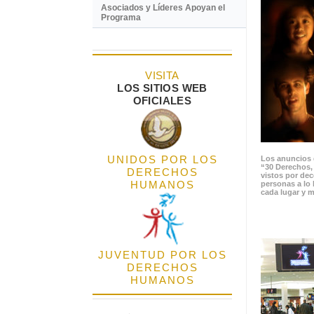
Asociados y Líderes Apoyan el
Programa
VISITA
LOS SITIOS WEB
OFICIALES
UNIDOS POR LOS
Los anuncios 
“30 Derechos,
DERECHOS
vistos por de
HUMANOS
personas a lo 
cada lugar y m
JUVENTUD POR LOS
DERECHOS
HUMANOS