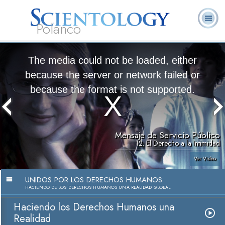
Polanco
L. Ronald
¿Qué es
Ministros
Preguntas
Libros
Hubbard
Scientology?
Voluntarios
Frecuentes
The media could not be loaded, either
because the server or network failed or
because the format is not supported.
Mensaje de Servicio Público
12. El Derecho a la Intimidad
Ver Video
UNIDOS POR LOS DERECHOS HUMANOS
HACIENDO DE LOS DERECHOS HUMANOS UNA REALIDAD GLOBAL
Haciendo los Derechos Humanos una
Realidad