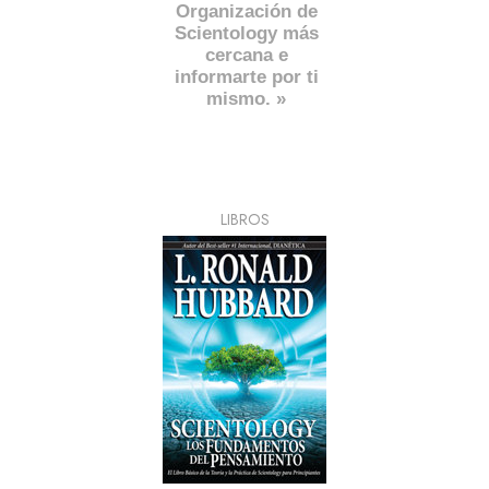
Organización de
Scientology más
cercana e
informarte por ti
mismo. »
LIBROS