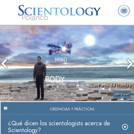
Polanco
L. Ronald
¿Qué es
Ministros
Preguntas
Libros
Hubbard
Scientology?
Voluntarios
Frecuentes
Las Partes del Hombre
Ver Video
CREENCIAS Y PRÁCTICAS
¿Qué dicen los scientologists acerca de
Scientology?