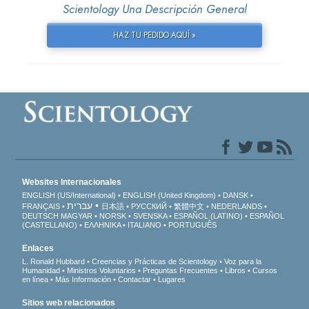
Scientology Una Descripción General
HAZ TU PEDIDO AQUÍ »
Websites Internacionales
ENGLISH (US/International)
ENGLISH (United Kingdom)
DANSK
עברית
FRANÇAIS
日本語
РУССКИЙ
繁體中文
NEDERLANDS
DEUTSCH
MAGYAR
NORSK
SVENSKA
ESPAÑOL (LATINO)
ESPAÑOL
(CASTELLANO)
ΕΛΛΗΝΙΚA
ITALIANO
PORTUGUÊS
Enlaces
L. Ronald Hubbard
Creencias y Prácticas de Scientology
Voz para la
Humanidad
Ministros Voluntarios
Preguntas Frecuentes
Libros
Cursos
en línea
Más Información
Contactar
Lugares
Sitios web relacionados