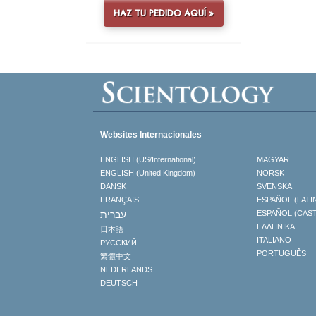
HAZ TU PEDIDO AQUÍ »
Websites Internacionales
ENGLISH (US/International)
MAGYAR
ENGLISH (United Kingdom)
NORSK
DANSK
SVENSKA
FRANÇAIS
ESPAÑOL (LATI
עברית
ESPAÑOL (CAS
ΕΛΛΗΝΙΚA
日本語
ITALIANO
РУССКИЙ
PORTUGUÊS
繁體中文
NEDERLANDS
DEUTSCH