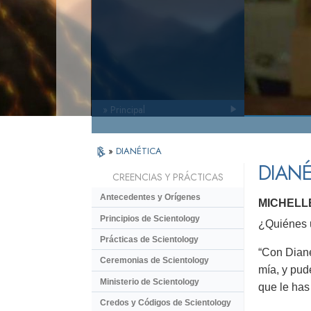
» Principal
»
DIANÉTICA
DIANÉ
CREENCIAS Y PRÁCTICAS
Antecedentes y Orígenes
MICHELL
Principios de Scientology
¿Quiénes u
Prácticas de Scientology
“Con Diané
Ceremonias de Scientology
mía, y pud
Ministerio de Scientology
que le has
Credos y Códigos de Scientology