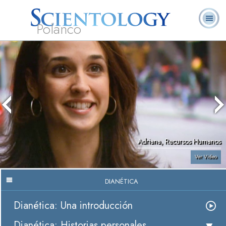
Polanco
L. Ronald
¿Qué es
Ministros
Preguntas
Libros
Hubbard
Scientology?
Voluntarios
Frecuentes
Adriana, Recursos Humanos
Ver Video
DIANÉTICA
Dianética: Una introducción
Dianética: Historias personales