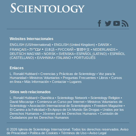
Websites Internacionales
ENGLISH (US/International)
ENGLISH (United Kingdom)
DANSK
עברית
FRANÇAIS
日本語
РУССКИЙ
繁體中文
NEDERLANDS
DEUTSCH
MAGYAR
NORSK
SVENSKA
ESPAÑOL (LATINO)
ESPAÑOL
(CASTELLANO)
ΕΛΛΗΝΙΚA
ITALIANO
PORTUGUÊS
Enlaces
L. Ronald Hubbard
Creencias y Prácticas de Scientology
Voz para la
Humanidad
Ministros Voluntarios
Preguntas Frecuentes
Libros
Cursos
en línea
Más Información
Contactar
Lugares
Sitios web relacionados
L. Ronald Hubbard
Dianética
Scientology Network
Scientology Religion
David Miscavige
Comienza un Curso por Internet
Ministros Voluntarios de
Scientology
Asociación Internacional de Scientologists
Freedom Magazine
El Camino a la Felicidad
En Apoyo de Un Mundo Sin Drogas
Unidos por los
Derechos Humanos
Jóvenes por los Derechos Humanos
Comisión de
Ciudadanos por los Derechos Humanos
© 2026 Iglesia de Scientology Internacional. Todos los derechos reservados.
Aviso
de Privacidad
•
Política de Cookies
•
Términos de Uso
•
Aviso Legal