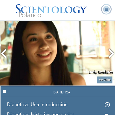
Polanco
L. Ronald
¿Qué es
Ministros
Preguntas
Libros
Hubbard
Scientology?
Voluntarios
Frecuentes
Emily, Estudiante
Ver Video
DIANÉTICA
Dianética: Una introducción
Dianética: Historias personales