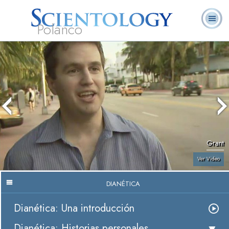
Polanco
L. Ronald
¿Qué es
Ministros
Preguntas
Libros
Hubbard
Scientology?
Voluntarios
Frecuentes
Grant
Ver Video
DIANÉTICA
Dianética: Una introducción
Dianética: Historias personales