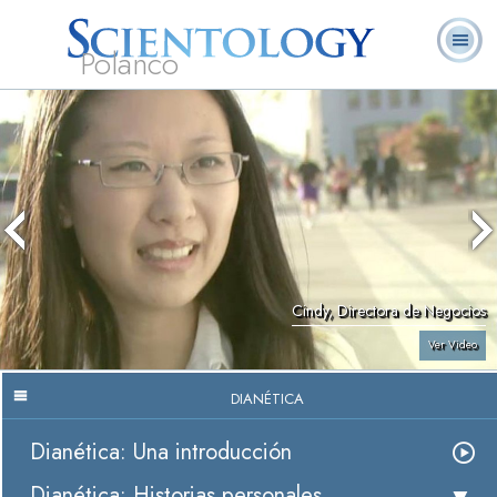
Polanco
L. Ronald
¿Qué es
Ministros
Preguntas
Libros
Hubbard
Scientology?
Voluntarios
Frecuentes
Cindy, Directora de Negocios
Ver Video
DIANÉTICA
Dianética: Una introducción
Dianética: Historias personales