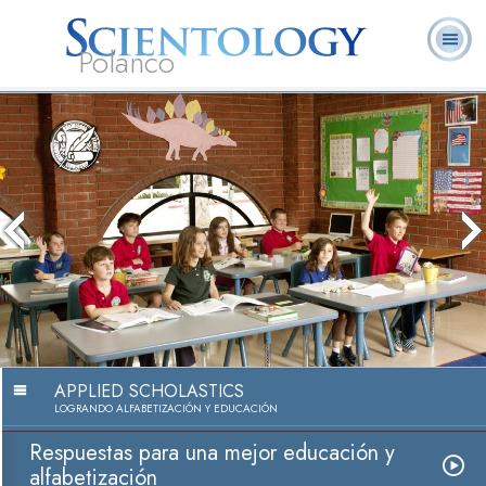
Polanco
L. Ronald
¿Qué es
Ministros
Preguntas
Libros
Hubbard
Scientology?
Voluntarios
Frecuentes
The media could not be loade
because the server or network
because the format is not s
APPLIED SCHOLASTICS
LOGRANDO ALFABETIZACIÓN Y EDUCACIÓN
Respuestas para una mejor educación y
alfabetización