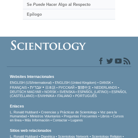
Se
Puede
Hacer Algo al Respecto
Epílogo
Websites Internacionales
ENGLISH (US/International)
ENGLISH (United Kingdom)
DANSK
עברית
FRANÇAIS
日本語
РУССКИЙ
繁體中文
NEDERLANDS
DEUTSCH
MAGYAR
NORSK
SVENSKA
ESPAÑOL (LATINO)
ESPAÑOL
(CASTELLANO)
ΕΛΛΗΝΙΚA
ITALIANO
PORTUGUÊS
Enlaces
L. Ronald Hubbard
Creencias y Prácticas de Scientology
Voz para la
Humanidad
Ministros Voluntarios
Preguntas Frecuentes
Libros
Cursos
en línea
Más Información
Contactar
Lugares
Sitios web relacionados
L. Ronald Hubbard
Dianética
Scientology Network
Scientology Religion