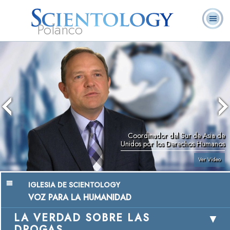
Polanco
L. Ronald
¿Qué es
Ministros
Preguntas
Libros
Hubbard
Scientology?
Voluntarios
Frecuentes
Coordinador del Sur de Asia de
Unidos por los Derechos Humanos
Ver Video
IGLESIA DE SCIENTOLOGY
VOZ PARA LA HUMANIDAD
LA VERDAD SOBRE LAS
DROGAS