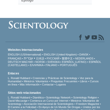
Epílogo
Websites Internacionales
ENGLISH (US/International)
ENGLISH (United Kingdom)
DANSK
עברית
FRANÇAIS
日本語
РУССКИЙ
繁體中文
NEDERLANDS
DEUTSCH
MAGYAR
NORSK
SVENSKA
ESPAÑOL (LATINO)
ESPAÑOL
(CASTELLANO)
ΕΛΛΗΝΙΚA
ITALIANO
PORTUGUÊS
Enlaces
L. Ronald Hubbard
Creencias y Prácticas de Scientology
Voz para la
Humanidad
Ministros Voluntarios
Preguntas Frecuentes
Libros
Cursos
en línea
Más Información
Contactar
Lugares
Sitios web relacionados
L. Ronald Hubbard
Dianética
Scientology Network
Scientology Religion
David Miscavige
Comienza un Curso por Internet
Ministros Voluntarios de
Scientology
Asociación Internacional de Scientologists
Freedom Magazine
El Camino a la Felicidad
En Apoyo de Un Mundo Sin Drogas
Unidos por los