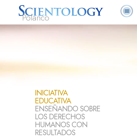
Polanco
L. Ronald
¿Qué es
Ministros
Preguntas
Libros
Hubbard
Scientology?
Voluntarios
Frecuentes
INICIATIVA
EDUCATIVA
ENSEÑANDO SOBRE
LOS DERECHOS
HUMANOS CON
RESULTADOS