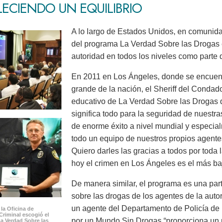
LECIENDO UN EQUILIBRIO
A lo largo de Estados Unidos, en comunida
del programa La Verdad Sobre las Drogas 
autoridad en todos los niveles como parte d
En 2011 en Los Ángeles, donde se encuent
grande de la nación, el Sheriff del Condad
educativo de La Verdad Sobre las Drogas q
significa todo para la seguridad de nuestr
de enorme éxito a nivel mundial y especi
todo un equipo de nuestros propios agente
Quiero darles las gracias a todos por toda 
hoy el crimen en Los Ángeles es el más ba
De manera similar, el programa es una part
sobre las drogas de los agentes de la aut
un agente del Departamento de Policía de
 la Oficina de
Criminal escogió el
por un Mundo Sin Drogas “proporciona un m
a Verdad Sobre las