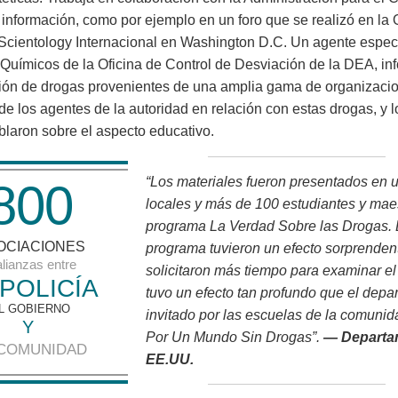
 información, como por ejemplo en un foro que se realizó en la 
 Scientology Internacional en Washington D.C. Un agente especi
Químicos de la Oficina de Control de Desviación de la DEA, inf
ción de drogas provenientes de una amplia gama de organizaci
 de los agentes de la autoridad en relación con estas drogas, y
laron sobre el aspecto educativo.
“Los materiales fueron presentados en 
8
0
0
locales y más de 100 estudiantes y maes
programa La Verdad Sobre las Drogas. 
OCIACIONES
programa tuvieron un efecto sorprendent
alianzas entre
solicitaron más tiempo para examinar e
 POLICÍA
tuvo un efecto tan profundo que el depa
L GOBIERNO
invitado por las escuelas de la comunid
Y
Por Un Mundo Sin Drogas”.
— Departam
 COMUNIDAD
EE.UU.