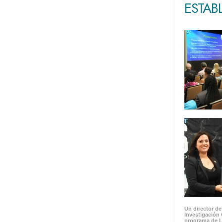
ESTAB
Un director de
Investigación 
programa de L