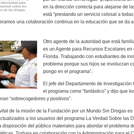
efectividad para
en la dirección correcta para alejarse de l
uventud sobre los
s de las drogas.
está “prestando un servicio colosal a tod
eramos una colaboración continua en la educación que se da a n
Otro agente de la autoridad que está famil
es un Agente para Recursos Escolares en 
Florida. Trabajando con estudiantes de inst
problema porque sus hijos se involucran co
pongo en el programa”.
El jefe del Departamento de Investigación 
el programa como “fantástico” y dijo que lo
ran “sobrecogedores y positivos”.
vital de la misión de la Fundación por un Mundo Sin Drogas es
ctualizados a los usuarios del programa La Verdad Sobre las D
 disposición del público materiales para abordar el problema
téticas. Trabaja en colaboración con la Administración para el