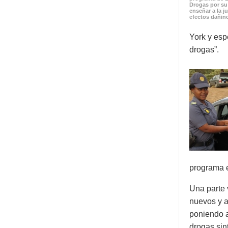
Drogas por su 
enseñar a la j
efectos dañino
York y esp
drogas”.
programa e
Una parte 
nuevos y a
poniendo a
drogas sin