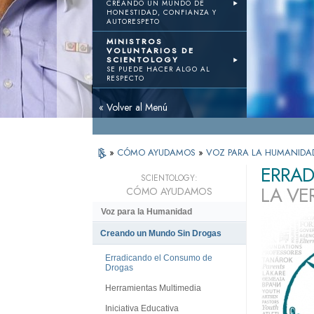
CREANDO UN MUNDO DE
HONESTIDAD, CONFIANZA Y
AUTORESPETO
MINISTROS
VOLUNTARIOS DE
SCIENTOLOGY
SE PUEDE HACER ALGO AL
RESPECTO
« Volver al Menú
»
CÓMO AYUDAMOS
»
VOZ PARA LA HUMANIDA
ERRAD
SCIENTOLOGY:
LA VE
CÓMO AYUDAMOS
Voz para la Humanidad
Creando un Mundo Sin Drogas
Erradicando el Consumo de
Drogas
Herramientas Multimedia
Iniciativa Educativa