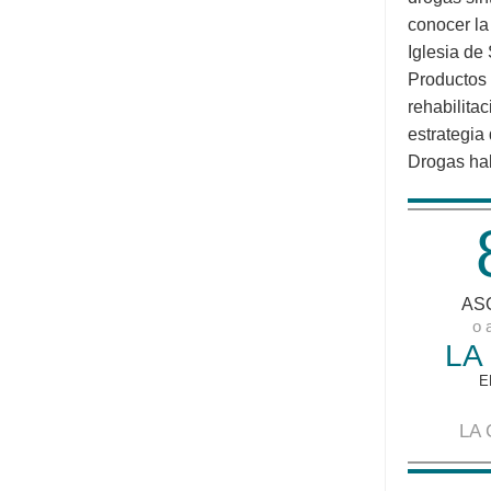
conocer la
Iglesia de
Productos 
rehabilita
estrategia
Drogas hab
AS
o 
LA
E
LA