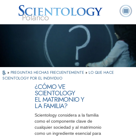
Polanco
L. Ronald
¿Qué es
Ministros
Preguntas
Libros
Hubbard
Scientology?
Voluntarios
Frecuentes
»
PREGUNTAS HECHAS FRECUENTEMENTE
»
LO QUE HACE
SCIENTOLOGY POR EL INDIVIDUO
¿CÓMO VE
SCIENTOLOGY
EL MATRIMONIO Y
LA FAMILIA?
Scientology considera a la familia
como el componente clave de
cualquier sociedad y al matrimonio
como un ingrediente esencial para