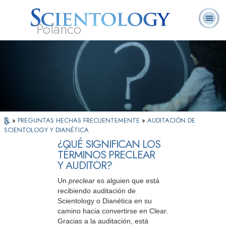
Polanco
L. Ronald
¿Qué es
Ministros
Preguntas
Libros
Hubbard
Scientology?
Voluntarios
Frecuentes
»
PREGUNTAS HECHAS FRECUENTEMENTE
»
AUDITACIÓN DE
SCIENTOLOGY Y DIANÉTICA
¿QUÉ SIGNIFICAN LOS
TÉRMINOS PRECLEAR
Y AUDITOR?
Un
preclear
es alguien que está
recibiendo auditación de
Scientology o Dianética en su
camino hacia convertirse en Clear.
Gracias a la auditación, está