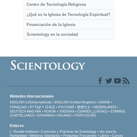
Centro de Tecnología Religiosa
¿Qué es la Iglesia de Tecnología Espiritual?
Financiación de la Iglesia
Scientology en la sociedad
Websites Internacionales
ENGLISH (US/International)
ENGLISH (United Kingdom)
DANSK
עברית
FRANÇAIS
日本語
РУССКИЙ
繁體中文
NEDERLANDS
DEUTSCH
MAGYAR
NORSK
SVENSKA
ESPAÑOL (LATINO)
ESPAÑOL
(CASTELLANO)
ΕΛΛΗΝΙΚA
ITALIANO
PORTUGUÊS
Enlaces
L. Ronald Hubbard
Creencias y Prácticas de Scientology
Voz para la
Humanidad
Ministros Voluntarios
Preguntas Frecuentes
Libros
Cursos