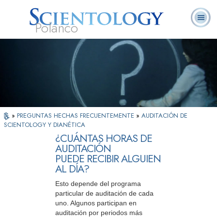
Polanco
L. Ronald
¿Qué es
Ministros
Preguntas
Libros
Hubbard
Scientology?
Voluntarios
Frecuentes
»
PREGUNTAS HECHAS FRECUENTEMENTE
»
AUDITACIÓN DE
SCIENTOLOGY Y DIANÉTICA
¿CUÁNTAS HORAS DE
AUDITACIÓN
PUEDE RECIBIR ALGUIEN
AL DÍA?
Esto depende del programa
particular de auditación de cada
uno. Algunos participan en
auditación por periodos más