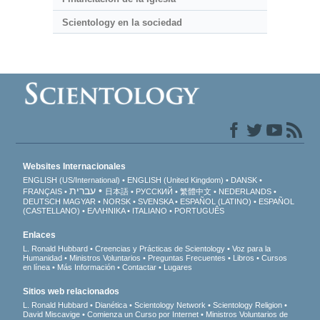
Scientology en la sociedad
Websites Internacionales
ENGLISH (US/International)
ENGLISH (United Kingdom)
DANSK
עברית
FRANÇAIS
日本語
РУССКИЙ
繁體中文
NEDERLANDS
DEUTSCH
MAGYAR
NORSK
SVENSKA
ESPAÑOL (LATINO)
ESPAÑOL
(CASTELLANO)
ΕΛΛΗΝΙΚA
ITALIANO
PORTUGUÊS
Enlaces
L. Ronald Hubbard
Creencias y Prácticas de Scientology
Voz para la
Humanidad
Ministros Voluntarios
Preguntas Frecuentes
Libros
Cursos
en línea
Más Información
Contactar
Lugares
Sitios web relacionados
L. Ronald Hubbard
Dianética
Scientology Network
Scientology Religion
David Miscavige
Comienza un Curso por Internet
Ministros Voluntarios de