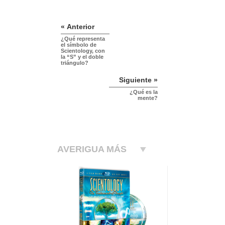
« Anterior
¿Qué representa
el símbolo de
Scientology, con
la “S” y el doble
triángulo?
Siguiente »
¿Qué es la
mente?
AVERIGUA MÁS