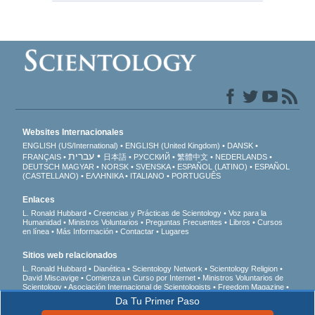
Websites Internacionales
ENGLISH (US/International)
ENGLISH (United Kingdom)
DANSK
עברית
FRANÇAIS
日本語
РУССКИЙ
繁體中文
NEDERLANDS
DEUTSCH
MAGYAR
NORSK
SVENSKA
ESPAÑOL (LATINO)
ESPAÑOL
(CASTELLANO)
ΕΛΛΗΝΙΚA
ITALIANO
PORTUGUÊS
Enlaces
L. Ronald Hubbard
Creencias y Prácticas de Scientology
Voz para la
Humanidad
Ministros Voluntarios
Preguntas Frecuentes
Libros
Cursos
en línea
Más Información
Contactar
Lugares
Sitios web relacionados
L. Ronald Hubbard
Dianética
Scientology Network
Scientology Religion
David Miscavige
Comienza un Curso por Internet
Ministros Voluntarios de
Scientology
Asociación Internacional de Scientologists
Freedom Magazine
El Camino a la Felicidad
En Apoyo de Un Mundo Sin Drogas
Unidos por los
Da Tu Primer Paso
Derechos Humanos
Jóvenes por los Derechos Humanos
Comisión de
Ciudadanos por los Derechos Humanos