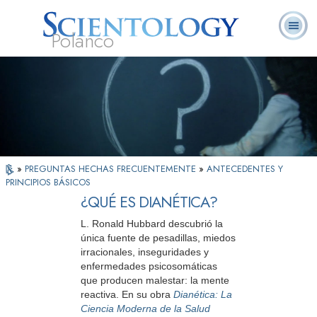
Polanco
L. Ronald
¿Qué es
Ministros
Preguntas
Libros
Hubbard
Scientology?
Voluntarios
Frecuentes
»
PREGUNTAS HECHAS FRECUENTEMENTE
»
ANTECEDENTES Y
PRINCIPIOS BÁSICOS
¿QUÉ ES DIANÉTICA?
L. Ronald Hubbard descubrió la
única fuente de pesadillas, miedos
irracionales, inseguridades y
enfermedades psicosomáticas
que producen malestar: la mente
reactiva. En su obra
Dianética: La
Ciencia Moderna de la Salud