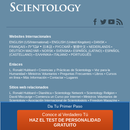
Websites Internacionales
ENGLISH (US/International)
ENGLISH (United Kingdom)
DANSK
עברית
FRANÇAIS
日本語
РУССКИЙ
繁體中文
NEDERLANDS
DEUTSCH
MAGYAR
NORSK
SVENSKA
ESPAÑOL (LATINO)
ESPAÑOL
(CASTELLANO)
ΕΛΛΗΝΙΚA
ITALIANO
PORTUGUÊS
Enlaces
L. Ronald Hubbard
Creencias y Prácticas de Scientology
Voz para la
Humanidad
Ministros Voluntarios
Preguntas Frecuentes
Libros
Cursos
en línea
Más Información
Contactar
Lugares
Sitios web relacionados
L. Ronald Hubbard
Dianética
Scientology Network
Scientology Religion
David Miscavige
Comienza un Curso por Internet
Ministros Voluntarios de
Scientology
Asociación Internacional de Scientologists
Freedom Magazine
El Camino a la Felicidad
En Apoyo de Un Mundo Sin Drogas
Unidos por los
Da Tu Primer Paso
Derechos Humanos
Jóvenes por los Derechos Humanos
Comisión de
Ciudadanos por los Derechos Humanos
Conoce al Verdadero Tú
HAZ EL TEST DE PERSONALIDAD
© 2026 Iglesia de Scientology Internacional. Todos los derechos reservados.
Aviso
GRATUITO
de Privacidad
•
Política de Cookies
•
Términos de Uso
•
Aviso Legal