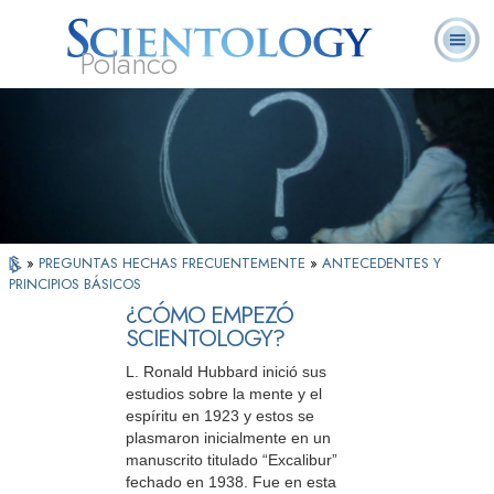
Polanco
L. Ronald
¿Qué es
Ministros
Preguntas
Libros
Hubbard
Scientology?
Voluntarios
Frecuentes
»
PREGUNTAS HECHAS FRECUENTEMENTE
»
ANTECEDENTES Y
PRINCIPIOS BÁSICOS
¿CÓMO EMPEZÓ
SCIENTOLOGY?
L. Ronald Hubbard inició sus
estudios sobre la mente y el
espíritu en 1923 y estos se
plasmaron inicialmente en un
manuscrito titulado “Excalibur”
fechado en 1938. Fue en esta