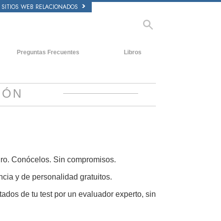
SITIOS WEB RELACIONADOS
Preguntas Frecuentes
Libros
tecedentes y principios básicos
Libros Iniciales
ntro de una Iglesia
Audiolibros
IÓN
 Organización de Scientology
Conferencias Introductorias
Películas
uturo. Conócelos. Sin compromisos.
ncia y de personalidad gratuitos.
tados de tu test por un evaluador experto, sin