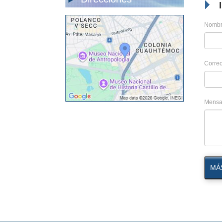
Nombr
Correo
Mensa
MÁ