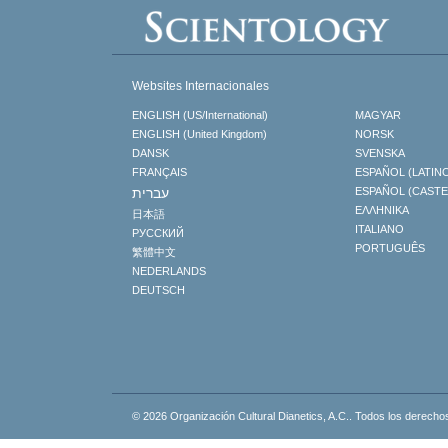
Websites Internacionales
ENGLISH (US/International)
MAGYAR
ENGLISH (United Kingdom)
NORSK
DANSK
SVENSKA
FRANÇAIS
ESPAÑOL (LATIN
עברית
ESPAÑOL (CAST
ΕΛΛΗΝΙΚA
日本語
ITALIANO
РУССКИЙ
PORTUGUÊS
繁體中文
NEDERLANDS
DEUTSCH
© 2026
Organización Cultural Dianetics, A.C..
Todos los derecho