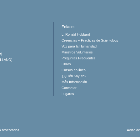
Enlaces
L. Ronald Hubbard
Creencias y Prácticas de Scientology
Voz para la Humanidad
Ministros Voluntarios
O)
Preguntas Frecuentes
ELLANO)
Libros
Cursos en línea
¿Quién Soy Yo?
Más Información
Contactar
Lugares
s reservados.
Aviso de