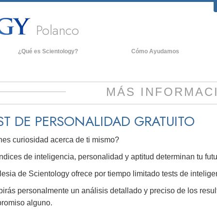
Polanco
¿Qué es Scientology?
Cómo Ayudamos
reencias y Prácticas
An
redos y Códigos de Scientology
De
MÁS INFORMAC
ué dicen los Scientologists acerca
La
e Scientology
ST DE PERSONALIDAD
GRATUITO
onoce a un Scientologist
nes curiosidad acerca de ti mismo?
entro de una Iglesia
os Principios Básicos de Scientology
ndices de inteligencia, personalidad y aptitud determinan tu f
na Introducción a Dianética
lesia de Scientology ofrece por tiempo limitado tests de intelige
irás personalmente un análisis detallado y preciso de los resul
mor y Odio: ¿Qué es Grandeza?
romiso alguno.