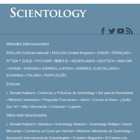
Websites Internacionales
ENGLISH (US/International)
ENGLISH (United Kingdom)
DANSK
FRANÇAIS
עברית
日本語
РУССКИЙ
繁體中文
NEDERLANDS
DEUTSCH
MAGYAR
NORSK
SVENSKA
ESPAÑOL (LATINO)
ESPAÑOL (CASTELLANO)
ΕΛΛΗΝΙΚA
ITALIANO
PORTUGUÊS
Enlaces
L. Ronald Hubbard
Creencias y Prácticas de Scientology
Voz para la Humanidad
Ministros Voluntarios
Preguntas Frecuentes
Libros
Cursos en línea
¿Quién
Soy Yo?
Más Información
Contactar
Lugares
Sitios web relacionados
L. Ronald Hubbard
Dianética
Scientology Network
Scientology Religion
David
Miscavige
Comienza un Curso por Internet
Ministros Voluntarios de Scientology
Asociación Internacional de Scientologists
Freedom Magazine
El Camino a la