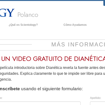
Polanco
¿Qué es Scientology?
Cómo Ayudamos
reencias y Prácticas
An
redos y Códigos de Scientology
De
MÁS INFORMAC
ué dicen los Scientologists acerca
La
e Scientology
 UN VIDEO
GRATUITO
DE DIANÉTIC
onoce a un Scientologist
película introductoria sobre Dianética revela la fuente antes d
entro de una Iglesia
eguridades. Explica claramente lo que te impide ser libre para u
os Principios Básicos de Scientology
igencia.
na Introducción a Dianética
Inscríbete
usando el siguiente formulario:
mor y Odio: ¿Qué es Grandeza?
e:
Apellido: