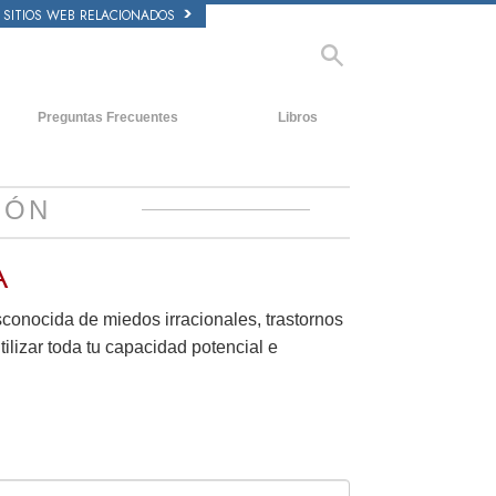
SITIOS WEB RELACIONADOS
Preguntas Frecuentes
Libros
tecedentes y principios básicos
Libros Iniciales
ntro de una Iglesia
Audiolibros
IÓN
 Organización de Scientology
Conferencias Introductorias
A
Películas
esconocida de miedos irracionales, trastornos
tilizar toda tu capacidad potencial e