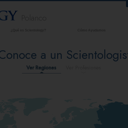
Polanco
¿Qué es Scientology?
Cómo Ayudamos
reencias y Prácticas
An
Conoce a un Scientologis
redos y Códigos de Scientology
De
ué dicen los Scientologists acerca
La
e Scientology
Ver Regiones
Ver Profesiones
onoce a un Scientologist
entro de una Iglesia
os Principios Básicos de Scientology
na Introducción a Dianética
mor y Odio: ¿Qué es Grandeza?