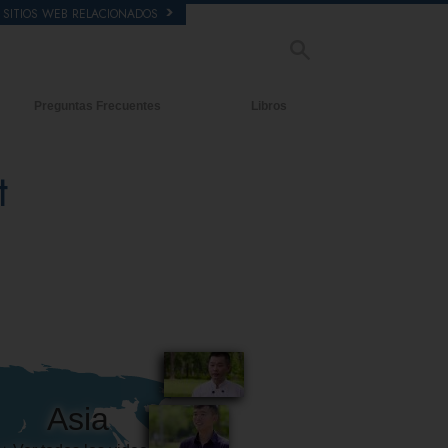
SITIOS WEB RELACIONADOS
Preguntas Frecuentes
Libros
tecedentes y principios básicos
Libros Iniciales
t
ntro de una Iglesia
Audiolibros
 Organización de Scientology
Conferencias Introductorias
Películas