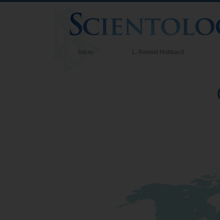
Inicio
L. Ronald Hubbard
C
C
Q
d
C
D
L
U
A